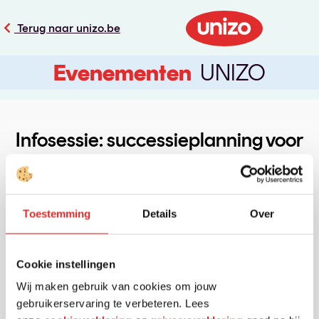
Terug naar unizo.be
Evenementen 
UNIZO
Infosessie: successieplanning voor
ondernemers &
meerwaardebelasting 2026
Toestemming
Details
Over
Helaas, inschrijven voor dit evenement is niet
Cookie instellingen
meer mogelijk.
Wij maken gebruik van cookies om jouw
gebruikerservaring te verbeteren. Lees